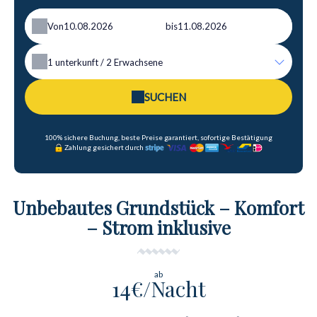
Von
bis
1
unterkunft /
2
Erwachsene
SUCHEN
100% sichere Buchung, beste Preise garantiert, sofortige Bestätigung
Zahlung gesichert durch
Unbebautes Grundstück – Komfort
– Strom inklusive
ab
14€/Nacht