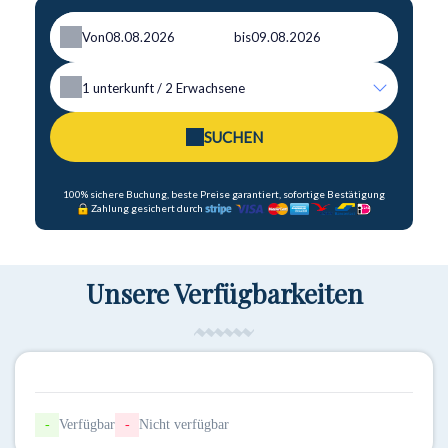
Von
bis
1
unterkunft /
2
Erwachsene
SUCHEN
100% sichere Buchung, beste Preise garantiert, sofortige Bestätigung
Zahlung gesichert durch
Unsere Verfügbarkeiten
-
Verfügbar
-
Nicht verfügbar