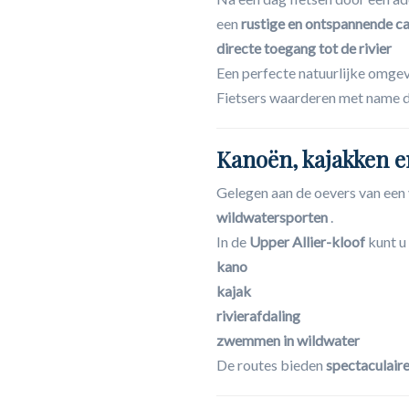
een
rustige en ontspannende c
directe toegang tot de rivier
Een perfecte natuurlijke omgev
Fietsers waarderen met name 
Kanoën, kajakken e
Gelegen aan de oevers van een 
wildwatersporten
.
In de
Upper Allier-kloof
kunt u
kano
kajak
rivierafdaling
zwemmen in wildwater
De routes bieden
spectaculair