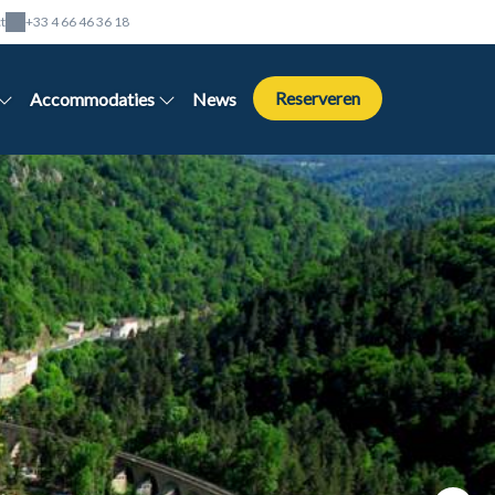
t
+33 4 66 46 36 18
Reserveren
Accommodaties
News