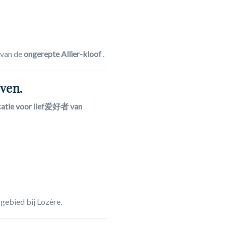
 van de
ongerepte Allier-kloof
.
ven.
catie voor lief爱好者 van
rgebied bij Lozère.