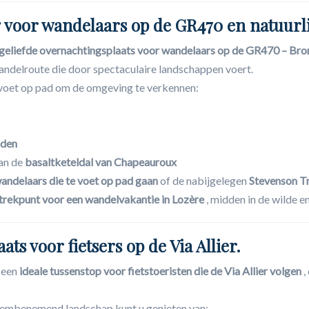
 voor wandelaars op de GR470 en natuurl
geliefde overnachtingsplaats voor wandelaars op de GR470 – Bron
delroute die door spectaculaire landschappen voert.
 voet op pad om de omgeving te verkennen:
aden
an de
basaltketeldal van Chapeauroux
andelaars die te voet op pad gaan
of de nabijgelegen
Stevenson Tr
rtrekpunt voor een wandelvakantie in Lozère
, midden in de wilde e
ats voor fietsers op de Via Allier.
 een
ideale tussenstop voor fietstoeristen die de Via Allier volgen
,
dembenemend landschap kunt u genieten van: