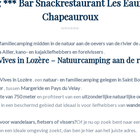
*** Bar Snackrestaurant Les Eaux
Chapeauroux
familiecamping midden in de natuur aan de oevers van de rivier de 
 Allier, kano- en kajakliefhebbers en forelvissers
.
ives in Lozère – Natuurcamping aan de r
Vives in Lozère
, een
natuur- en familiecamping gelegen in Saint B
er
, tussen
Margeride en Pays du Velay
.
te van 750 meter
en profiteert van een
uitzonderlijke natuurlijke 
, in een beschermd gebied dat ideaal is voor liefhebbers van
wandel
voor wandelaars, fietsers of vissers?
Of je nu op zoek bent naar ee
 een ideale omgeving zoekt, dan ben je hier aan het juiste adres.