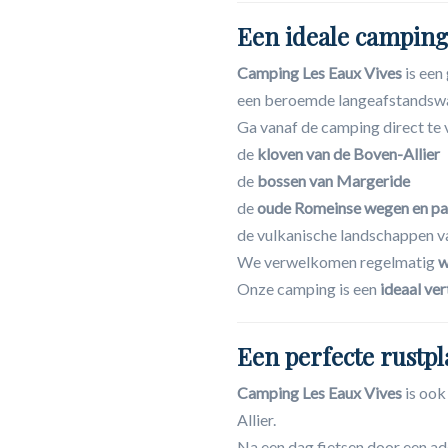
Een ideale camping
Camping Les Eaux Vives
is een
een beroemde langeafstandswan
Ga vanaf de camping direct te
de
kloven van de Boven-Allier
de
bossen van Margeride
de
oude Romeinse wegen en p
de vulkanische landschappen v
We verwelkomen regelmatig
w
Onze camping is een
ideaal ve
Een perfecte rustpla
Camping Les Eaux Vives
is ook
Allier.
Na een dag fietsen door een a