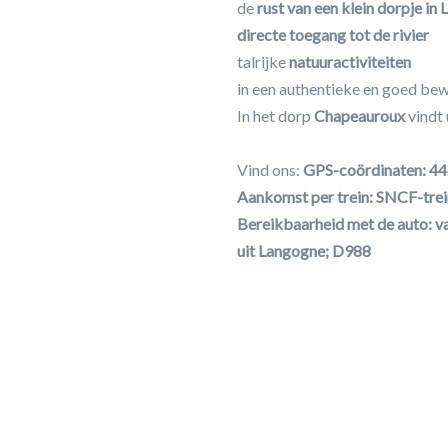
de
rust van een klein dorpje in 
directe toegang tot de rivier
talrijke
natuuractiviteiten
in een authentieke en goed be
In het dorp
Chapeauroux
vindt
Vind ons:
GPS-coördinaten: 4
Aankomst per trein: SNCF-trei
Bereikbaarheid met de auto: v
uit Langogne; D988