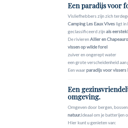
Een paradijs voor f
Visliefhebbers zijn zich terde
Camping Les Eaux Vives
ligt i
geclassificeerd zijn
als eerstek
De rivieren
Allier en Chapeaur
vissen op wilde forel
zuiver en ongerept water
een grote verscheidenheid aan
Een waar
paradijs voor vissers 
Een gezinsvriendel
omgeving.
Omgeven door bergen, bossen e
natuur.
Ideaal om je batterijen o
Hier kunt u genieten van: