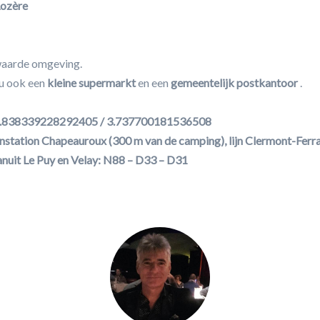
Lozère
waarde omgeving.
 u ook een
kleine supermarkt
en een
gemeentelijk postkantoor
.
4.838339228292405 / 3.737700181536508
nstation Chapeauroux (300 m van de camping), lijn Clermont-Ferr
anuit Le Puy en Velay: N88 – D33 – D31