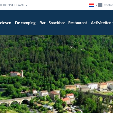
INT BONNET-LAVAL
Contac
beleven
De camping
Bar - Snackbar - Restaurant
Activiteiten